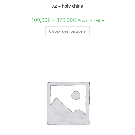
XZ – holy china
109,00
€
–
379,00
€
Prix conseillé
Ce
Choix des options
produit
a
plusieurs
variations.
Les
options
peuvent
être
choisies
sur
la
page
du
produit