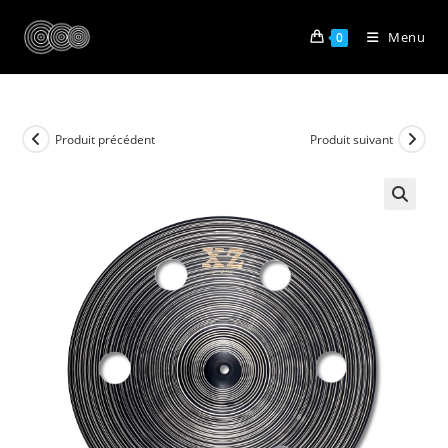
Skip
to
Menu
0
content
Produit précédent
Produit suivant