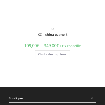
XZ
XZ – china ozone 6
109,00
€
–
349,00
€
Prix conseillé
Ce
Choix des options
produit
a
plusieurs
variations.
Les
options
peuvent
être
choisies
sur
la
page
du
produit
Boutique