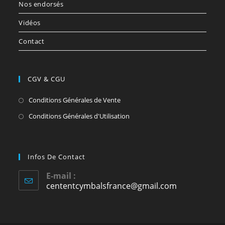
Nos endorsés
Vidéos
Contact
CGV & CGU
S’ouvre
Conditions Générales de Vente
dans
S’ouvre
Conditions Générales d'Utilisation
un
dans
nouvel
un
onglet
nouvel
Infos De Contact
onglet
E-mail :
cententcymbalsfrance@gmail.com
S’ouvre
dans
votre
application