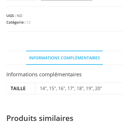
de
XZ
-
UGS :
ND
crash
Catégorie :
XZ
ozone
6
INFORMATIONS COMPLÉMENTAIRES
Informations complémentaires
TAILLE
14", 15", 16", 17", 18", 19", 20"
Produits similaires