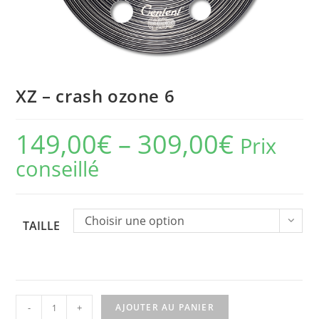
XZ – crash ozone 6
149,00
€
–
309,00
€
Prix
conseillé
Choisir une option
TAILLE
quantité
-
+
AJOUTER AU PANIER