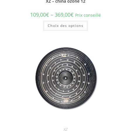
XZ – china ozone 12
109,00
€
–
369,00
€
Prix conseillé
Ce
Choix des options
produit
a
plusieurs
variations.
Les
options
peuvent
être
choisies
sur
la
page
du
produit
XZ