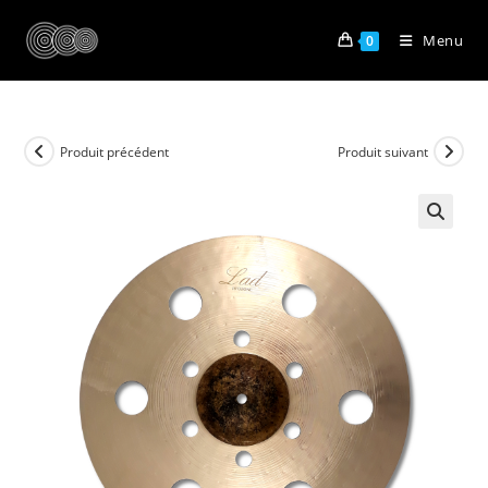
Skip
to
Menu
0
content
Produit précédent
Produit suivant