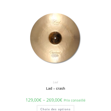
plusieurs
variations.
Les
options
peuvent
être
choisies
sur
la
page
du
produit
Lad
Lad – crash
129,00
€
–
269,00
€
Prix conseillé
Ce
Choix des options
produit