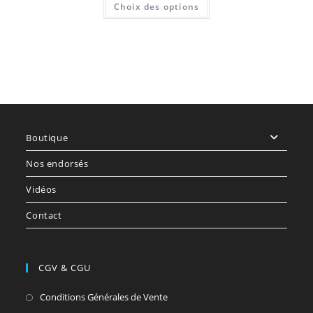
Choix des options
produit
a
plusieurs
variations.
Les
options
peuvent
être
choisies
sur
la
page
du
produit
Boutique
Nos endorsés
Vidéos
Contact
CGV & CGU
S’ouvre
Conditions Générales de Vente
dans