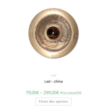
Lad
Lad – china
79,00
€
–
299,00
€
Prix conseillé
Ce
Choix des options
produit
a