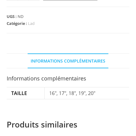
de
Lad
-
UGS :
ND
crash
Catégorie :
Lad
ozone
12
INFORMATIONS COMPLÉMENTAIRES
Informations complémentaires
TAILLE
16", 17", 18", 19", 20"
Produits similaires