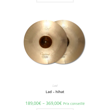
a
plusieurs
variations.
Les
options
peuvent
être
choisies
sur
la
page
du
produit
Lad
Lad – hihat
189,00
€
–
369,00
€
Prix conseillé
Ce